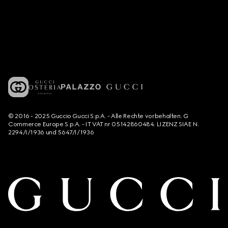
© 2016 - 2025 Guccio Gucci S.p.A. - Alle Rechte vorbehalten. G
Commerce Europe S.p.A. - IT VAT nr 05142860484. LIZENZ SIAE N.
2294/I/1936 und 5647/I/1936