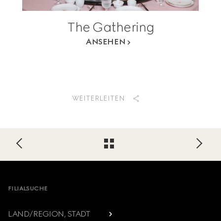
The Gathering
ANSEHEN
WEITERLEITEN
Footer
FILIALSUCHE
LAND/REGION, STADT