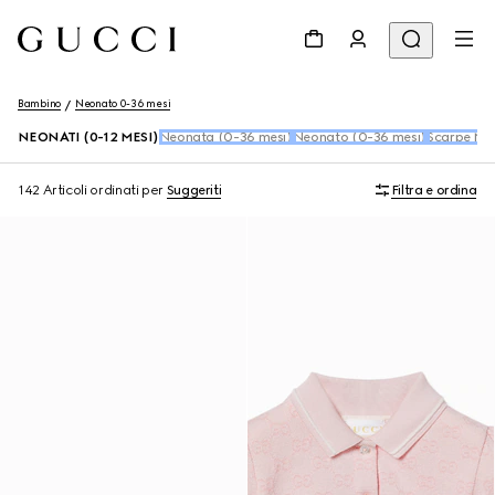
Bambino
Neonato 0-36 mesi
NEONATI (0-12 MESI)
Neonata (0-36 mesi)
Neonato (0-36 mesi)
Scarpe Ne
142 Articoli
ordinati per
Suggeriti
Filtra e ordina