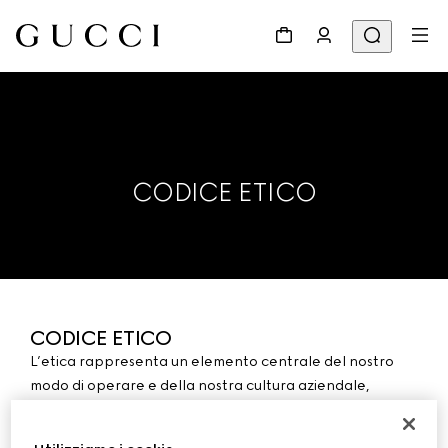
CODICE ETICO
CODICE ETICO
L’etica rappresenta un elemento centrale del nostro
modo di operare e della nostra cultura aziendale,
fondata sull’integrità. Per Kering rappresenta un forte
impegno morale nonché un elemento di affidabilità