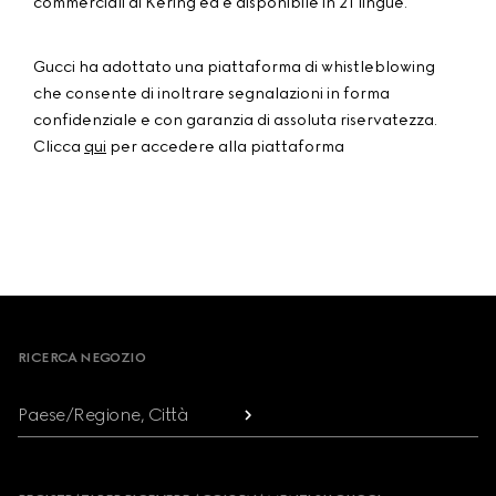
commerciali di Kering ed è disponibile in 21 lingue.
Gucci ha adottato una piattaforma di whistleblowing
che consente di inoltrare segnalazioni in forma
confidenziale e con garanzia di assoluta riservatezza.
Clicca
qui
per accedere alla piattaforma
Footer
RICERCA NEGOZIO
Paese/Regione, Città