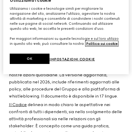
Utilizziamo i cookie
indispensabile per la crescita sostenibile del business.
Utilizziamo i cookie e tecnologie simili per migliorare la
Questa cultura si fonda sul rispetto delle leggi e dei
navigazione del sito, analizzarne l'utilizzo, agevolare la nostra
regolamenti, oltre che sull’impegno quotidiano di
attività di marketing e consentirle di condividere i nostri contenuti
ciascun dipendente verso i valori del Gruppo. Kering
nelle sue pagine di social network. Continuando ad utilizzare
questo sito web, lei accetta le presenti condizioni d'uso.
adotta una politica di tolleranza zero nei confronti della
corruzione e di qualsiasi violazione dei principi di
Per maggiori informazioni su queste tecnologie e sul loro utilizzo
in questo sito web, può consultare la nostra
Politica sui cookie
.
integrità.
Dal 2005, sulla scia della Carta Etica adottata nel 1996,
OK
IMPOSTAZIONI COOKIE
il Codice Etico di Kering definisce i principi fondamentali
che costituiscono il quadro di riferimento e guidano le
nostre azioni quotidiane. La versione aggiornata,
pubblicata nel 2026, include riferimenti aggiornati alle
policy, alle procedure del Gruppo e alla piattaforma di
whistleblowing. Il documento è disponibile in 17 lingue.
Il Codice
delinea in modo chiaro le aspettative nei
confronti di tutti i dipendenti, sia nello svolgimento delle
attività professionali sia nelle relazioni con gli
stakeholder. È concepito come una guida pratica,