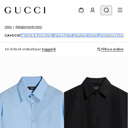
Uomo
Abbigliamento Uomo
CAMICIE
T-Shirts & Polo Shirts
Tute e Felpe
Maglieria
Denim
Pantaloni e Shorts
56 Articoli
ordinati per
Suggeriti
Filtra e ordina