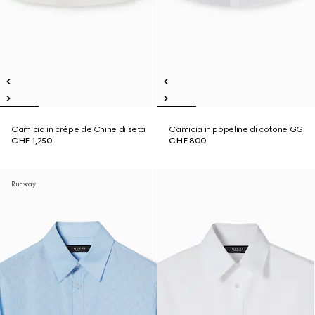
Camicia in crêpe de Chine di seta
Camicia in popeline di cotone GG
CHF 1,250
CHF 800
Runway