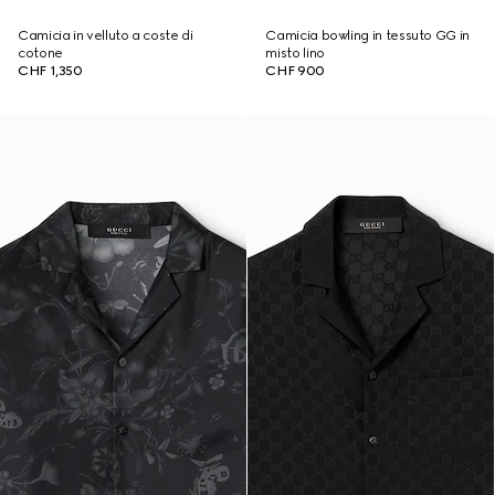
Camicia in velluto a coste di
Camicia bowling in tessuto GG in
cotone
misto lino
CHF 1,350
CHF 900