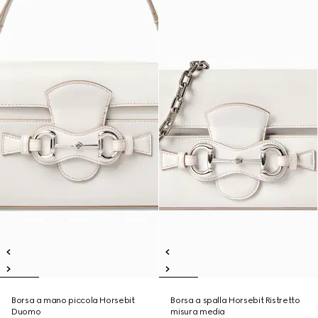
Borsa a mano piccola Horsebit
Borsa a spalla Horsebit Ristretto
Duomo
misura media