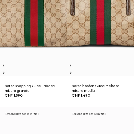
Borsa shopping Gucci Tribeca
Borsa boston Gucci Melrose
misura grande
misura media
CHF 1,590
CHF 1,490
Personalizza con le iniziali
Personalizza con le iniziali