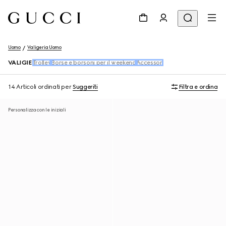
Uomo
Valigeria Uomo
VALIGIE
Trolley
Borse e borsoni per il weekend
Accessori
14 Articoli
ordinati per
Suggeriti
Filtra e ordina
Personalizza con le iniziali