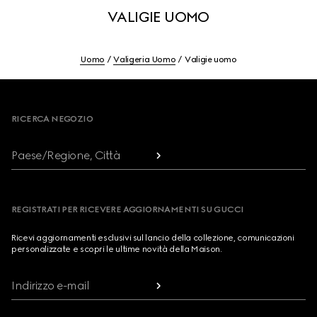
VALIGIE UOMO
Uomo
Valigeria Uomo
Valigie uomo
Footer
RICERCA NEGOZIO
Paese/Regione, Città
REGISTRATI PER RICEVERE AGGIORNAMENTI SU GUCCI
Ricevi aggiornamenti esclusivi sul lancio della collezione, comunicazioni
personalizzate e scopri le ultime novità della Maison.
Indirizzo e-mail