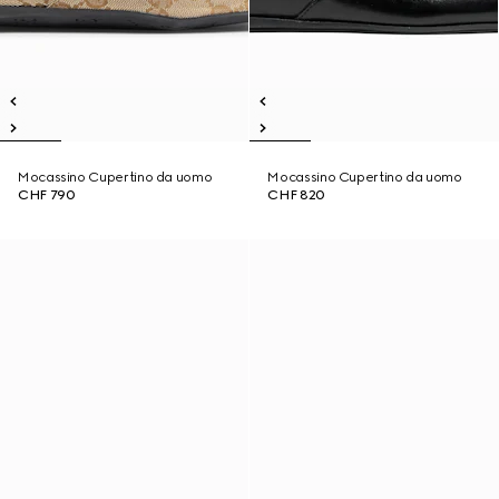
Mocassino Cupertino da uomo
Mocassino Cupertino da uomo
CHF 790
CHF 820