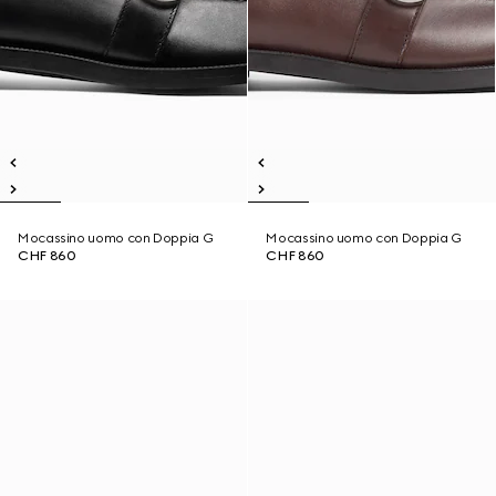
Mocassino uomo con Doppia G
Mocassino uomo con Doppia G
CHF 860
CHF 860