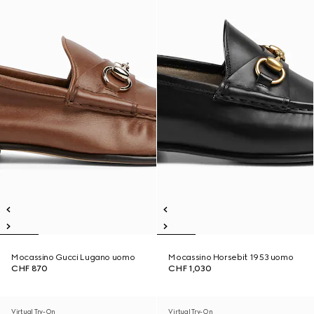
Mocassino Gucci Lugano uomo
Mocassino Horsebit 1953 uomo
CHF 870
CHF 1,030
Virtual Try-On
Virtual Try-On