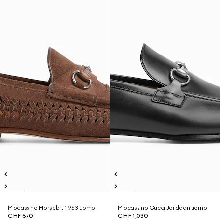
Mocassino Horsebit 1953 uomo
Mocassino Gucci Jordaan uomo
CHF 670
CHF 1,030