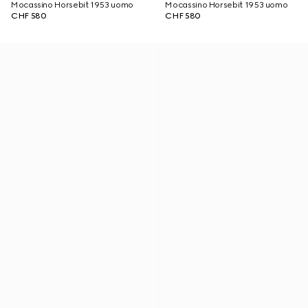
Mocassino Horsebit 1953 uomo
Mocassino Horsebit 1953 uomo
CHF 580
CHF 580