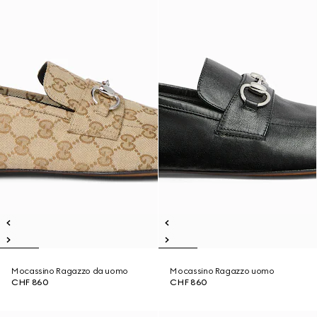
Mocassino Ragazzo da uomo
Mocassino Ragazzo uomo
CHF 860
CHF 860