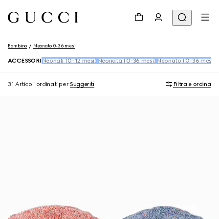
Bambino
Neonato 0-36 mesi
ACCESSORI
Neonati (0-12 mesi)
Neonata (0-36 mesi)
Neonato (0-36 mesi)
S
31 Articoli
ordinati per
Suggeriti
Filtra e ordina