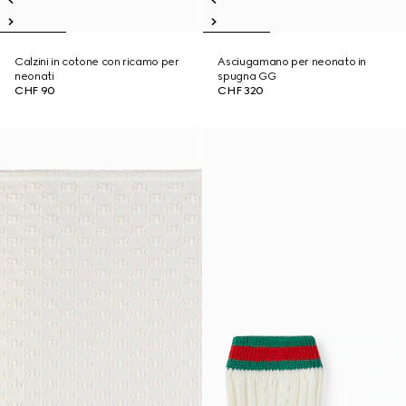
Calzini in cotone con ricamo per
Asciugamano per neonato in
neonati
spugna GG
CHF 90
CHF 320