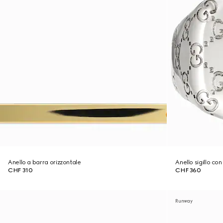
Anello a barra orizzontale
Anello sigillo c
CHF 310
CHF 360
Runway