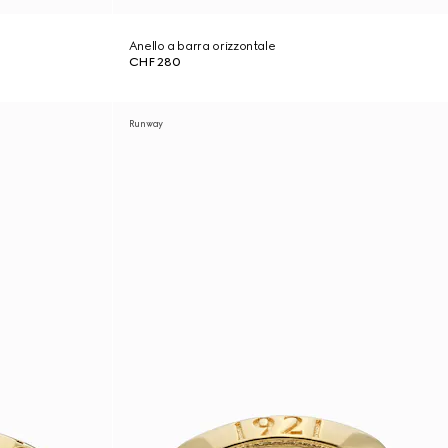
Anello a barra orizzontale
CHF 280
Runway