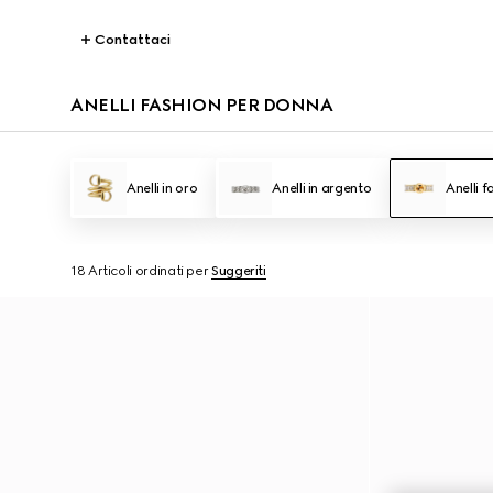
Contattaci
ANELLI FASHION PER DONNA
Anelli in oro
Anelli in argento
Anelli f
18 Articoli
ordinati per
Suggeriti