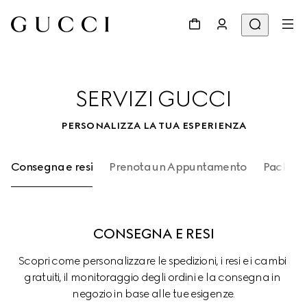
SERVIZI GUCCI
PERSONALIZZA LA TUA ESPERIENZA
Consegna e resi
Prenota un Appuntamento
Packagin
CONSEGNA E RESI
Scopri come personalizzare le spedizioni, i resi e i cambi 
gratuiti, il monitoraggio degli ordini e la consegna in 
negozio in base alle tue esigenze.