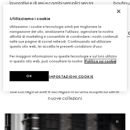
lavorativi e di resi e cambi semplici senza 
boutique
costi aggiuntivi.
Utilizziamo i cookie
Spedizione gratuita
Utilizziamo i cookie e tecnologie simili per migliorare la
navigazione del sito, analizzarne l'utilizzo, agevolare la nostra
Cambi e resi gratuiti
Scopri
attività di marketing e consentirle di condividere i nostri contenuti
nelle sue pagine di social network. Continuando ad utilizzare
questo sito web, lei accetta le presenti condizioni d'uso.
Per maggiori informazioni su queste tecnologie e sul loro utilizzo
in questo sito web, può consultare la nostra
Politica sui cookie
.
PRENOTA UN APPUNTAMENTO
OK
IMPOSTAZIONI COOKIE
Un'esperienza su misura riservata ai clienti MY GUCCI, 
dai consigli di stile e sui regali fino alla scoperta delle 
nuove collezioni.