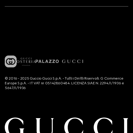
© 2016 - 2025 Guccio Gucci S.p.A. - Tutti i Diritti Riservati. G Commerce
Europe S.p.A. - IT VAT nr 05142860484. LICENZA SIAE N. 2294/I/1936 e
5647/I/1936