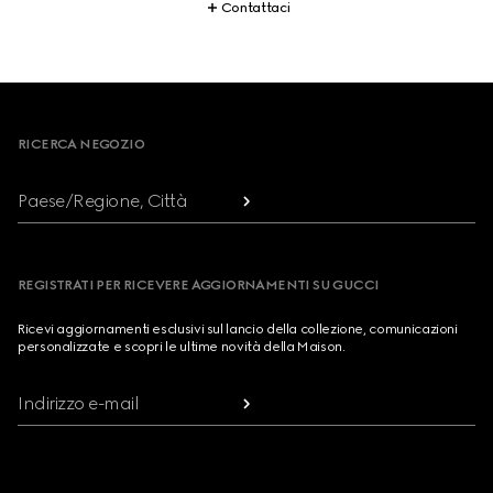
Contattaci
Footer
RICERCA NEGOZIO
Paese/Regione, Città
REGISTRATI PER RICEVERE AGGIORNAMENTI SU GUCCI
Ricevi aggiornamenti esclusivi sul lancio della collezione, comunicazioni
personalizzate e scopri le ultime novità della Maison.
Indirizzo e-mail