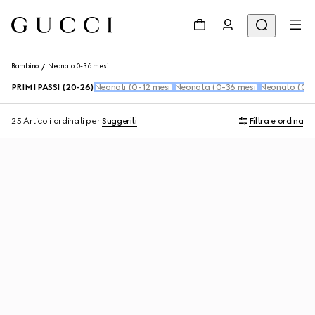
Bambino
Neonato 0-36 mesi
PRIMI PASSI (20-26)
Neonati (0-12 mesi)
Neonata (0-36 mesi)
Neonato (0-3
25 Articoli
ordinati per
Suggeriti
Filtra e ordina