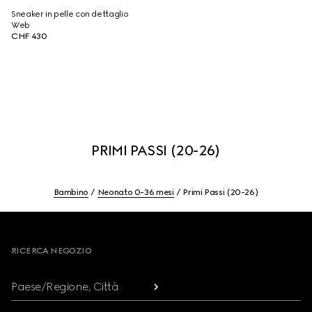
Sneaker in pelle con dettaglio
Web
CHF 430
PRIMI PASSI (20-26)
Bambino
Neonato 0-36 mesi
Primi Passi (20-26)
Footer
RICERCA NEGOZIO
Paese/Regione, Città