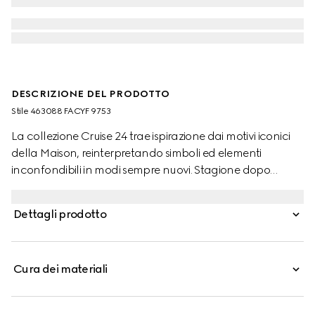
DESCRIZIONE DEL PRODOTTO
Stile ‎463088 FACYF 9753
La collezione Cruise 24 trae ispirazione dai motivi iconici
della Maison, reinterpretando simboli ed elementi
inconfondibili in modi sempre nuovi. Stagione dopo
stagione, l'heritage Gucci caratterizza design, materiali e
modelli contemporanei.
Dettagli prodotto
Cura dei materiali