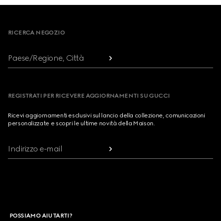
Footer
RICERCA NEGOZIO
Paese/Regione, Città
REGISTRATI PER RICEVERE AGGIORNAMENTI SU GUCCI
Ricevi aggiornamenti esclusivi sul lancio della collezione, comunicazioni
personalizzate e scopri le ultime novità della Maison.
Indirizzo e-mail
POSSIAMO AIUTARTI?