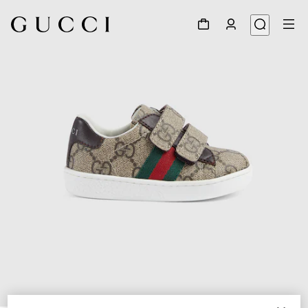
1
/
5