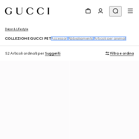
Décor & Lifestyle
COLLEZIONE GUCCI PET
Accessori
Abbigliamento
Articoli per animali
52 Articoli
ordinati per
Suggeriti
Filtra e ordina