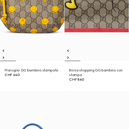
Marsupio GG bambino stampato
Borsa shopping GG bambino con
CHF 440
stampa
CHF 860