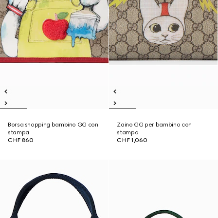
Borsa shopping bambino GG con
Zaino GG per bambino con
stampa
stampa
CHF 860
CHF 1,060