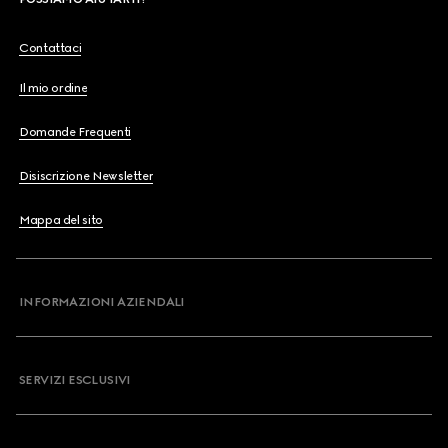
Contattaci
Il mio ordine
Domande Frequenti
Disiscrizione Newsletter
Mappa del sito
INFORMAZIONI AZIENDALI
SERVIZI ESCLUSIVI