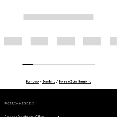
Bambino
Bambino
Borse e Zaini Bambino
Footer
RICERCA NEGOZIO
Paese/Regione, Città