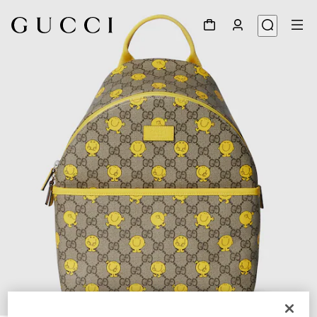
1
/
5