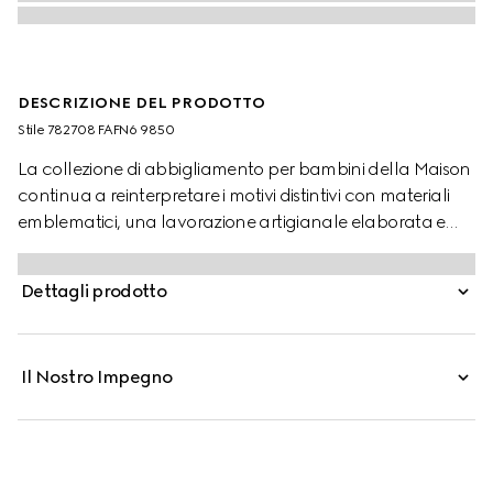
DESCRIZIONE DEL PRODOTTO
Stile ‎782708 FAFN6 9850
La collezione di abbigliamento per bambini della Maison
continua a reinterpretare i motivi distintivi con materiali
emblematici, una lavorazione artigianale elaborata e
tonalità fresche. Questo zaino per bambini è realizzato in
GG Supreme e sfoggia un disegno raffigurante un
Dettagli prodotto
personaggio del brand MR. MEN™ LITTLE MISS™.
Il Nostro Impegno