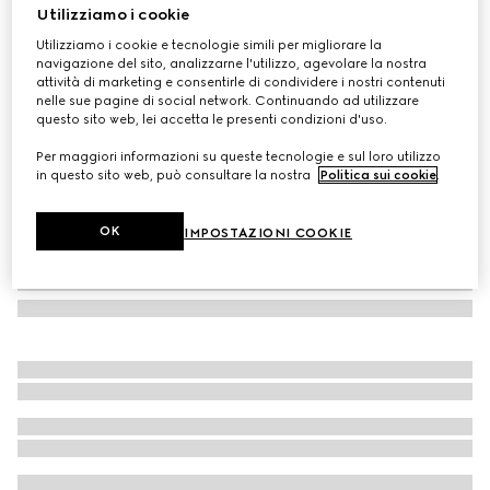
Utilizziamo i cookie
Zaino bambino GG stampato
Utilizziamo i cookie e tecnologie simili per migliorare la
CHF 1,060
navigazione del sito, analizzarne l'utilizzo, agevolare la nostra
Variante
GG Supreme beige e marrone
attività di marketing e consentirle di condividere i nostri contenuti
nelle sue pagine di social network. Continuando ad utilizzare
questo sito web, lei accetta le presenti condizioni d'uso.
Per maggiori informazioni su queste tecnologie e sul loro utilizzo
in questo sito web, può consultare la nostra
Politica sui cookie
.
OK
IMPOSTAZIONI COOKIE