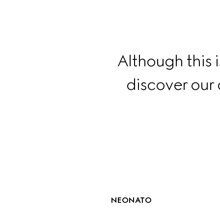
per
i
dettagli
Although this i
discover our 
NEONATO