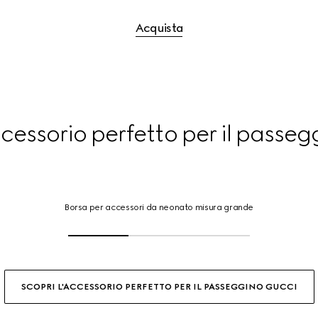
Acquista
ccessorio perfetto per il passe
Borsa
per
Borsa per accessori da neonato misura grande
accessori
da
neonato
misura
grande,
Clicca
SCOPRI L'ACCESSORIO PERFETTO PER IL PASSEGGINO GUCCI
o
tocca