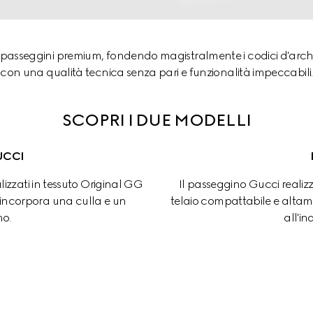
asseggini premium, fondendo magistralmente i codici d'archivio 
con una qualità tecnica senza pari e funzionalità impeccabili.
SCOPRI I DUE MODELLI
UCCI
zzati in tessuto Original GG 
Il passeggino Gucci realiz
 incorpora una culla e un 
telaio compattabile e altamen
no.
all'in