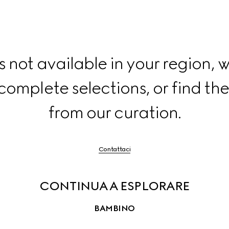
per
i
dettagli
s not available in your region, w
complete selections, or find the
from our curation.
Contattaci
CONTINUA A ESPLORARE
BAMBINO