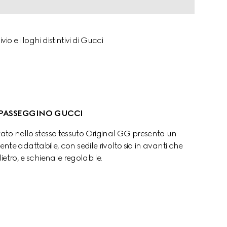
e i loghi distintivi di Gucci 
PASSEGGINO GUCCI
zato nello stesso tessuto Original GG presenta un 
te adattabile, con sedile rivolto sia in avanti che 
dietro, e schienale regolabile.