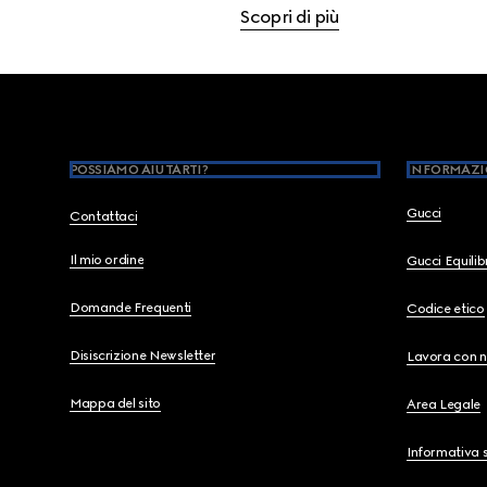
Scopri di più
Footer
POSSIAMO AIUTARTI?
INFORMAZI
Gucci
Contattaci
Il mio ordine
Gucci Equili
Domande Frequenti
Codice etico
Disiscrizione Newsletter
Lavora con n
Mappa del sito
Area Legale
Informativa s