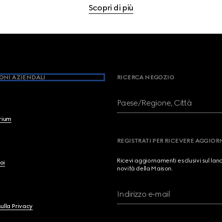
Scopri di più
ONI AZIENDALI
RICERCA NEGOZIO
Paese/Regione, Città
brium
REGISTRATI PER RICEVERE AGGIO
Ricevi aggiornamenti esclusivi sul lan
oi
novità della Maison.
Indirizzo e-mail
ulla Privacy