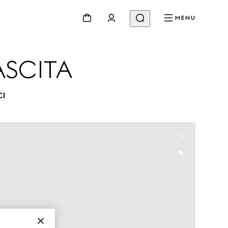
MENU
ASCITA
CI