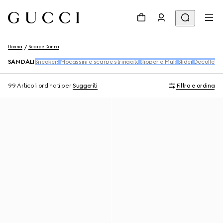
Donna
Scarpe Donna
SANDALI
Sneakers
Mocassini e scarpe stringate
Slipper e Mule
Slider
Décolleté
B
99 Articoli
ordinati per
Suggeriti
Filtra e ordina