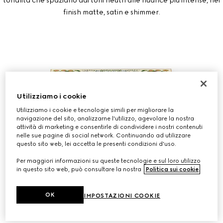
tonalità che spaziano dai toni neutri alle nuance più intense, nei
finish matte, satin e shimmer.
Utilizziamo i cookie
Utilizziamo i cookie e tecnologie simili per migliorare la
navigazione del sito, analizzarne l'utilizzo, agevolare la nostra
attività di marketing e consentirle di condividere i nostri contenuti
nelle sue pagine di social network. Continuando ad utilizzare
questo sito web, lei accetta le presenti condizioni d'uso.
FLORA EYE PALETTE IN EDIZIONE
Per maggiori informazioni su queste tecnologie e sul loro utilizzo
in questo sito web, può consultare la nostra
Politica sui cookie
.
LIMITATA, 01 SUNSET ORCHID
OK
IMPOSTAZIONI COOKIE
ACQUISTA