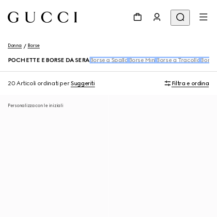
Donna
Borse
POCHETTE E BORSE DA SERA
Borse a Spalla
Borse Mini
Borse a Tracolla
Borse
20 Articoli
ordinati per
Suggeriti
Filtra e ordina
Personalizza con le iniziali