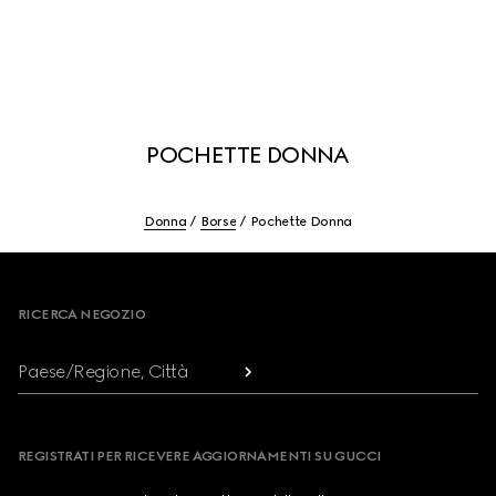
POCHETTE DONNA
Donna
Borse
Pochette Donna
Footer
RICERCA NEGOZIO
Paese/Regione, Città
REGISTRATI PER RICEVERE AGGIORNAMENTI SU GUCCI