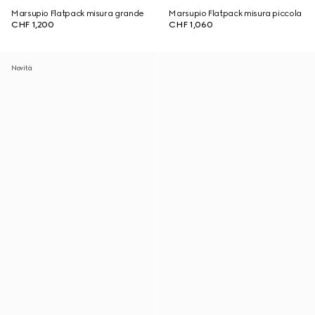
Marsupio Flatpack misura grande
Marsupio Flatpack misura piccola
CHF 1,200
CHF 1,060
Novità