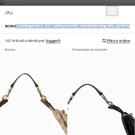
Uomo
BORSE
Borse a Tracolla
Zaini
Borse Shopping
Borse piccole e Pouch
Marsupi e s
142 Articoli
ordinati per
Suggeriti
Filtra e ordina
Runway
Personalizza con le iniziali