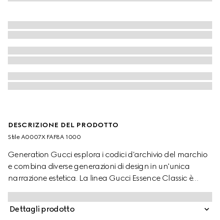
DESCRIZIONE DEL PRODOTTO
Stile ‎A0007X FAF8A 1000
Generation Gucci esplora i codici d'archivio del marchio
e combina diverse generazioni di design in un'unica
narrazione estetica. La linea Gucci Essence Classic è
pensata per uno stile di vita in movimento. Leggero e
morbidamente strutturato, ogni modello è realizzato in
Dettagli prodotto
tessuto GG nero spalmata. Completato con finiture tono