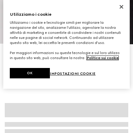
Utilizziamo i cookie
Utilizziamo i cookie e tecnologie simili per migliorare la
navigazione del sito, analizzarne l'utilizzo, agevolare la nostra
1
/
10
attività di marketing e consentirle di condividere i nostri contenuti
nelle sue pagine di social network. Continuando ad utilizzare
questo sito web, lei accetta le presenti condizioni d'uso.
Personalizza con le iniziali
Per maggiori informazioni su queste tecnologie e sul loro utilizzo
Valigetta Gucci Essence Classic misura media
in questo sito web, può consultare la nostra
Politica sui cookie
.
CHF 1,780
Variante
tessuto GG nero
OK
IMPOSTAZIONI COOKIE