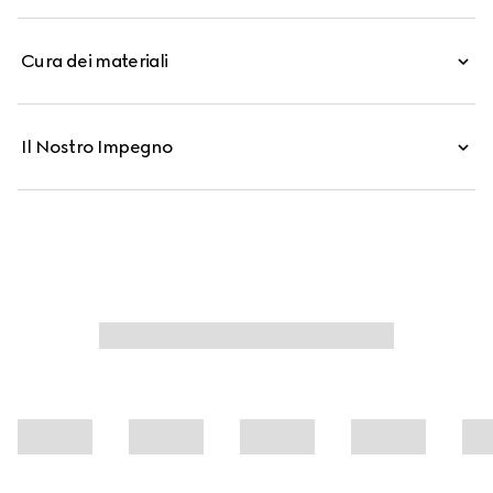
su tono, questa valigetta versatile rivela una costruzione
senza fodera per una effetto elegante e sofisticato.
Cura dei materiali
Il Nostro Impegno