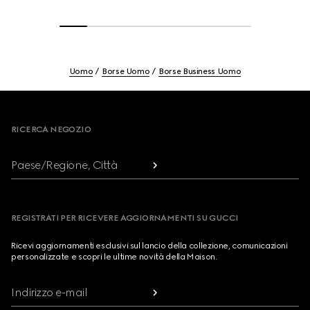
Uomo
Borse Uomo
Borse Business Uomo
Footer
RICERCA NEGOZIO
Paese/Regione, Città
REGISTRATI PER RICEVERE AGGIORNAMENTI SU GUCCI
Ricevi aggiornamenti esclusivi sul lancio della collezione, comunicazioni
personalizzate e scopri le ultime novità della Maison.
Indirizzo e-mail