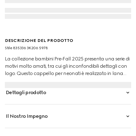
DESCRIZIONE DEL PRODOTTO
Stile ‎835336 3K206 5978
La collezione bambini Pre-Fall 2025 presenta una serie di
motivi molto amati, tra cui gli inconfondibili dettagli con
logo. Questo cappello per neonati è realizzato in lana
GG con finiture a coste tono su tono.
Dettagli prodotto
Il Nostro Impegno