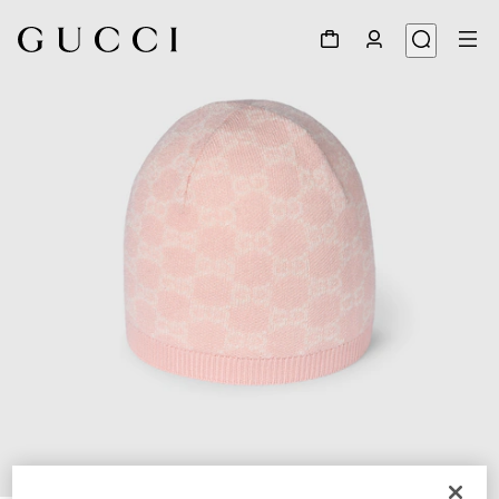
1
/
3