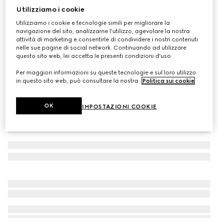
Utilizziamo i cookie
Cappello neonato in lana GG
Utilizziamo i cookie e tecnologie simili per migliorare la
CHF 180
navigazione del sito, analizzarne l'utilizzo, agevolare la nostra
Variante
rosa chiaro e bianco
attività di marketing e consentirle di condividere i nostri contenuti
nelle sue pagine di social network. Continuando ad utilizzare
questo sito web, lei accetta le presenti condizioni d'uso.
Per maggiori informazioni su queste tecnologie e sul loro utilizzo
in questo sito web, può consultare la nostra
Politica sui cookie
.
OK
IMPOSTAZIONI COOKIE