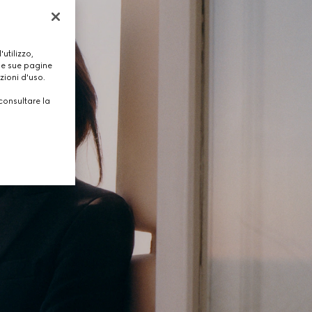
utilizzo,
lle sue pagine
zioni d'uso.
consultare la