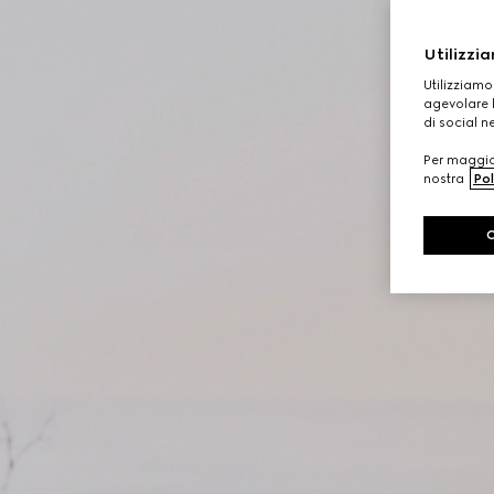
Utilizzia
Utilizziamo
agevolare l
di social n
Per maggior
nostra
Pol