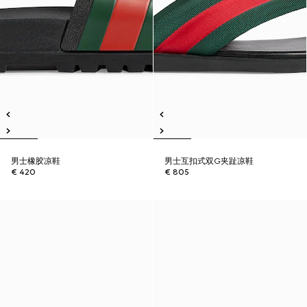
男士橡胶凉鞋
男士互扣式双G夹趾凉鞋
€ 420
€ 805