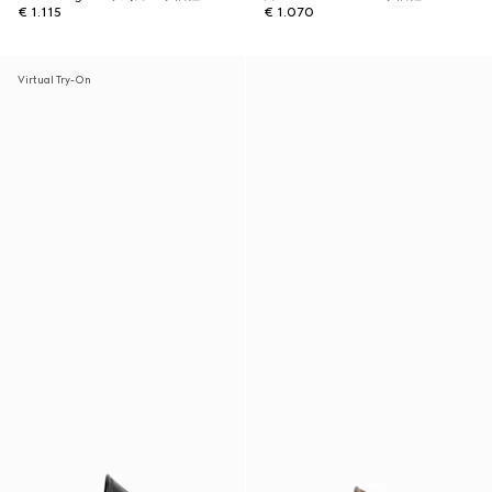
€ 1.115
€ 1.070
Virtual Try-On