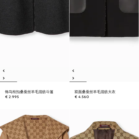
饰马衔扣桑蚕丝羊毛混纺斗篷
双面桑蚕丝羊毛混纺大衣
€ 2.995
€ 4.560