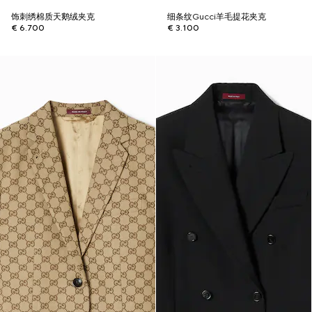
饰刺绣棉质天鹅绒夹克
细条纹Gucci羊毛提花夹克
€ 6.700
€ 3.100