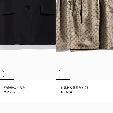
亚麻混纺长风衣
印花斜纹桑蚕丝衬衫
€ 2.765
€ 2.540