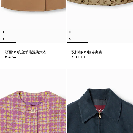
双面GG真丝羊毛混纺大衣
双排扣GG帆布夹克
€ 4.645
€ 3.100