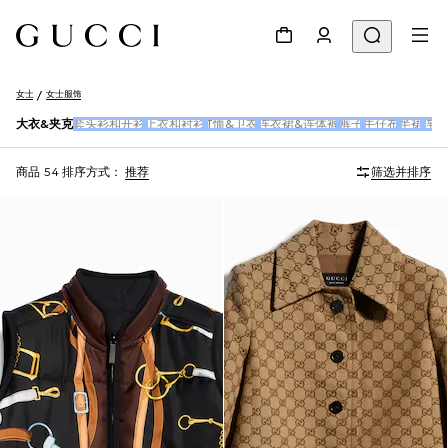
女士
女士服饰
大衣&夹克
套头衫和开衫
上衣和衬衫
T恤&卫衣
连衣裙&连体裤
裤子
牛仔布
半裙
连体
商品 54
排序方式：
推荐
筛选并排序