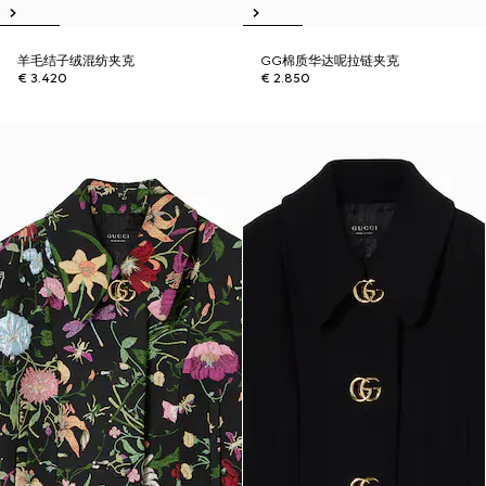
羊毛结子绒混纺夹克
GG棉质华达呢拉链夹克
€ 3.420
€ 2.850