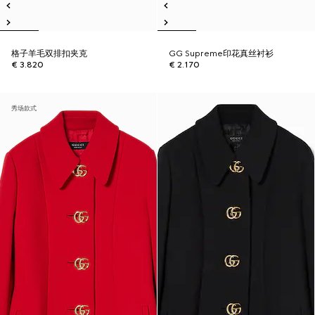
格子羊毛双排扣夹克
GG Supreme印花真丝衬衫
€ 3.820
€ 2.170
秀场款式