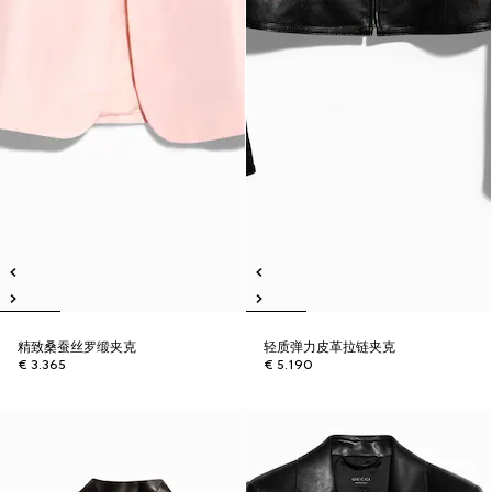
精致桑蚕丝罗缎夹克
轻质弹力皮革拉链夹克
€ 3.365
€ 5.190