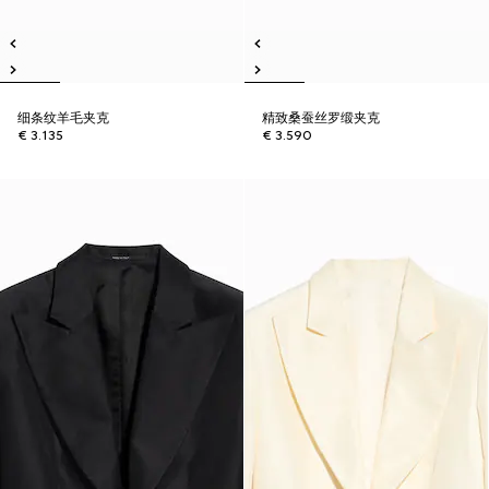
细条纹羊毛夹克
精致桑蚕丝罗缎夹克
€ 3.135
€ 3.590