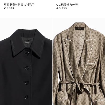
双面桑蚕丝斜纹加衬马甲
GG棉质帆布外套
€ 4.275
€ 3.420