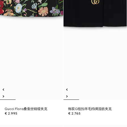
Gucci Flora桑蚕丝锦缎夹克
饰双G纽扣羊毛绉绸混纺夹克
€ 2.995
€ 2.765