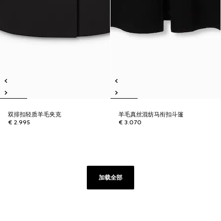
双排扣轻质羊毛夹克
羊毛真丝混纺马衔扣斗篷
€ 2.995
€ 3.070
加载全部