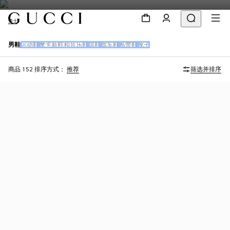
男士
男鞋
运动鞋
摩卡新鞋和音乐鞋
凉鞋
驾车鞋
系带鞋
靴子
商品 152
排序方式：
推荐
筛选并排序