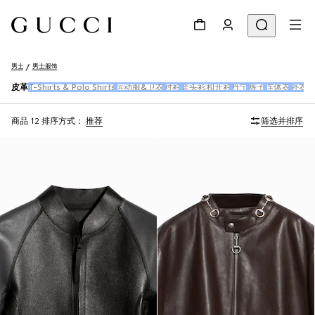
男士
男士服饰
皮革
T-Shirts & Polo Shirts
运动服&卫衣
衬衫
套头衫和开衫
丹宁
裤子
连体衣
外衣
商品 12
排序方式：
推荐
筛选并排序