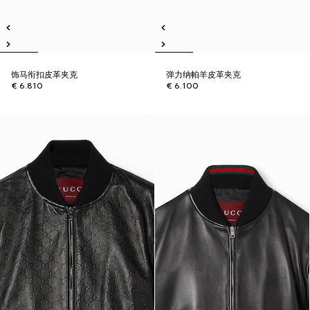
饰马衔扣皮革夹克
弹力纳帕羊皮革夹克
€ 6.810
€ 6.100