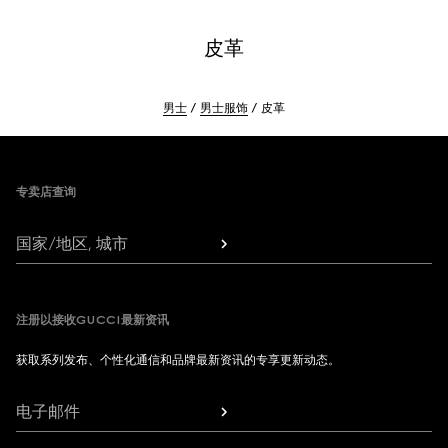
皮革
男士
男士服饰
皮革
Footer
专卖店查询
国家/地区, 城市
注册以接收GUCCI最新资讯
获取系列发布、个性化通信和品牌最新资讯的专享更新动态。
电子邮件