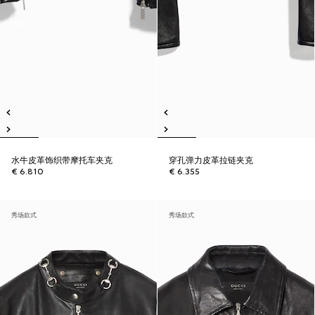
水牛皮革饰织带摩托车夹克
穿孔弹力皮革拉链夹克
€ 6.810
€ 6.355
秀场款式
秀场款式