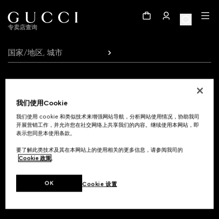
Footer
专卖店查询
国家/地区, 城市
注册以接收GUCCI最新资讯
我们使用Cookie
获取系列发布、个性化通信和品牌最新资讯的专享更新动态。
我们使用 cookie 和类似技术来增强网站导航，分析网站使用情况，协助我司
开展营销工作，并允许您在社交网络上共享我们的内容。继续使用本网站，即
表示您同意本使用条款。
电子邮件
要了解此类技术及其在本网站上的使用相关的更多信息，请参阅我司的
Cookie 政策
。
OK
Cookie 设置
购物帮助