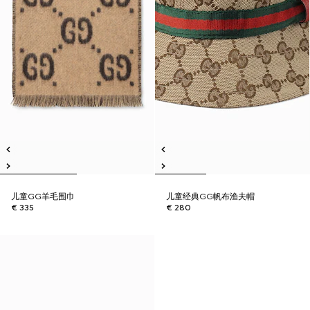
儿童GG羊毛围巾
儿童经典GG帆布渔夫帽
€ 335
€ 280