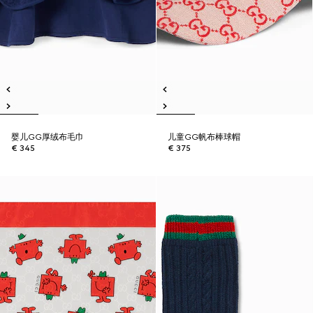
婴儿GG厚绒布毛巾
儿童GG帆布棒球帽
€ 345
€ 375