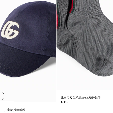
儿童罗纹羊毛饰Web织带袜子
€ 115
儿童棉质棒球帽