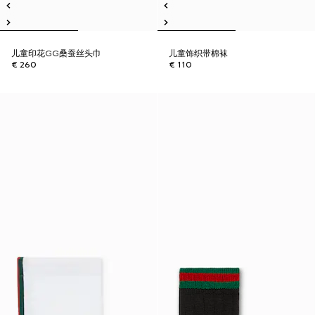
儿童印花GG桑蚕丝头巾
儿童饰织带棉袜
€ 260
€ 110