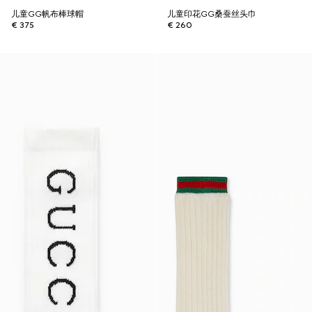
儿童GG帆布棒球帽
儿童印花GG桑蚕丝头巾
€ 375
€ 260