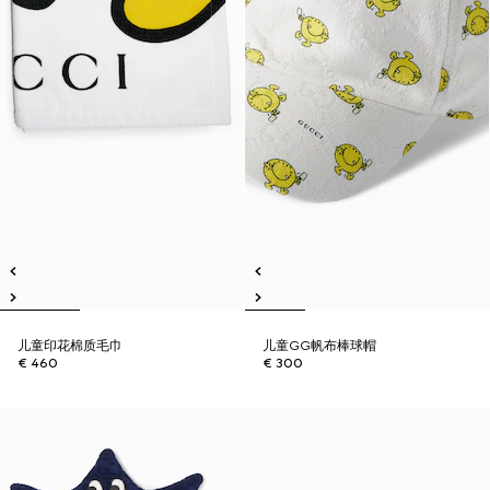
儿童印花棉质毛巾
儿童GG帆布棒球帽
€ 460
€ 300