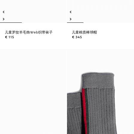
儿童罗纹羊毛饰Web织带袜子
儿童棉质棒球帽
€ 115
€ 345