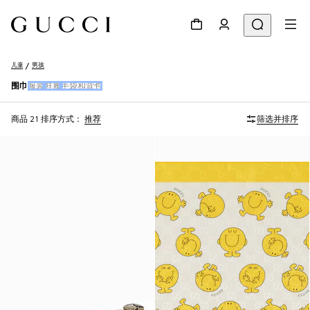
儿童
男孩
围巾
服装
鞋履
手袋和背包
商品 21
排序方式：
推荐
筛选并排序