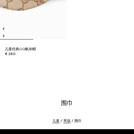
儿童经典GG帆布帽
€ 280
围巾
儿童
男孩
围巾
Footer