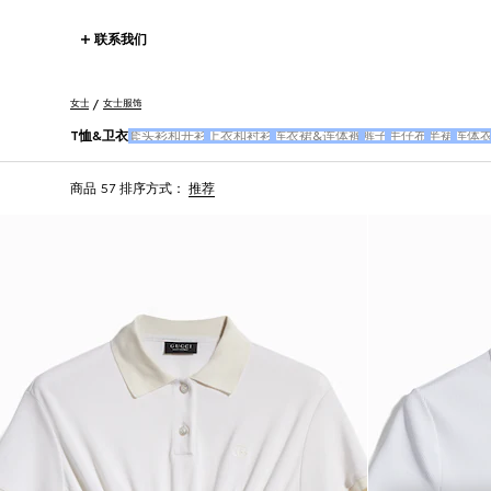
联系我们
女士
女士服饰
T恤&卫衣
套头衫和开衫
上衣和衬衫
连衣裙&连体裤
裤子
牛仔布
半裙
连体
商品 57
排序方式：
推荐