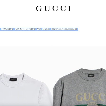
衣
大衣&夹克
外套&飞行员夹克
皮革
运动装
鸡尾酒宴会装&晚礼服