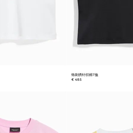
饰刺绣针织棉T恤
€ 485