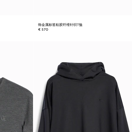
饰金属标签粘胶纤维针织T恤
€ 570