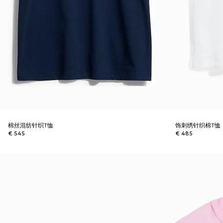
棉丝混纺针织T恤
饰刺绣针织棉T恤
€ 545
€ 485