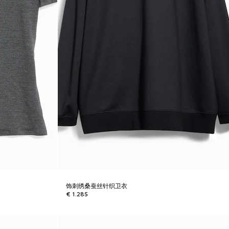
饰刺绣桑蚕丝针织卫衣
€ 1.285