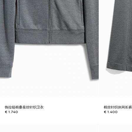
饰拉链棉桑蚕丝针织卫衣
棉丝针织休闲长
€ 1.740
€ 1.400