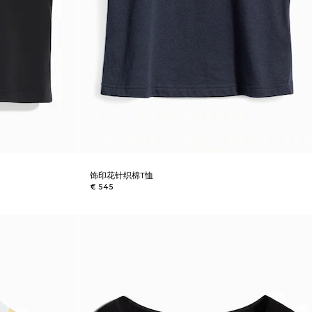
饰印花针织棉T恤
€ 545