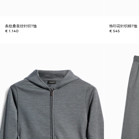
条纹桑蚕丝针织T恤
饰印花针织棉T恤
€ 1.140
€ 545