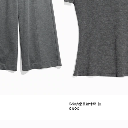
裤
饰刺绣桑蚕丝针织T恤
€ 800