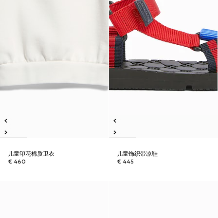
儿童印花棉质卫衣
儿童饰织带凉鞋
€ 460
€ 445