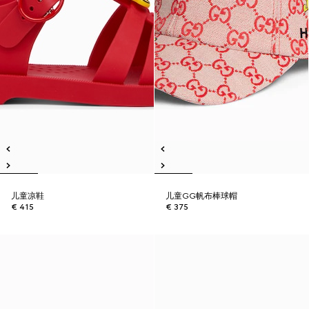
儿童凉鞋
儿童GG帆布棒球帽
€ 415
€ 375