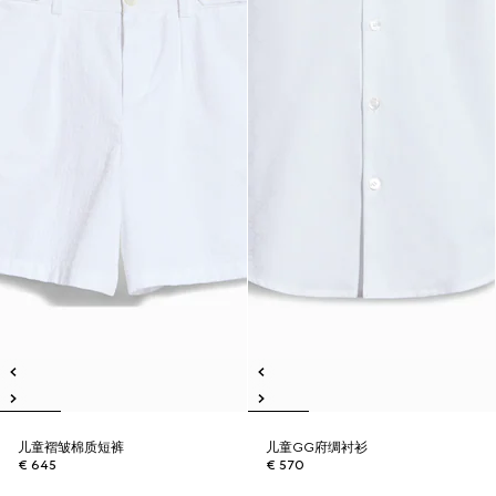
儿童褶皱棉质短裤
儿童GG府绸衬衫
€ 645
€ 570