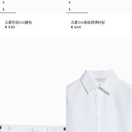
儿童印花GG腰包
儿童GG条纹府绸衬衫
€ 530
€ 645