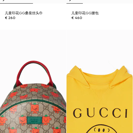
儿童印花GG桑蚕丝头巾
儿童印花GG腰包
€ 260
€ 460