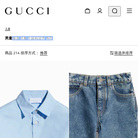
儿童
男童
服装
鞋履
手袋和背包
围巾
商品 214
排序方式：
推荐
筛选并排序