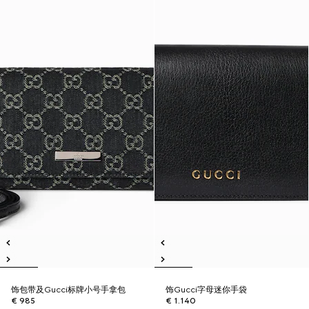
饰包带及Gucci标牌小号手拿包
饰Gucci字母迷你手袋
€ 985
€ 1.140