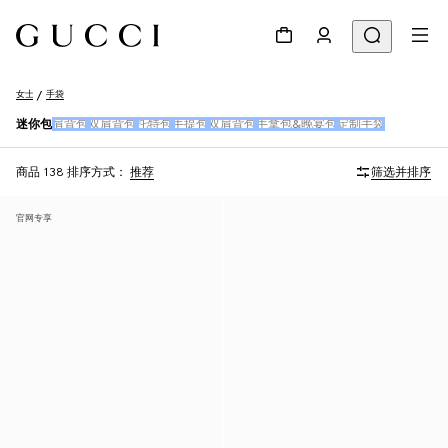
女士
手袋
迷你包
肩背包
双肩背包
托特包
手提包
双肩背包
手拿包&晚宴包
定制手袋
商品 138
排序方式：
推荐
筛选并排序
官网专享