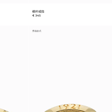
横杆戒指
€ 345
秀场款式