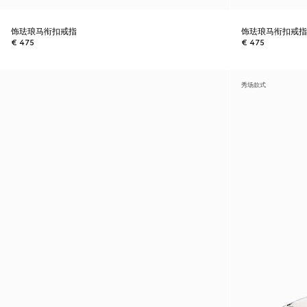
饰珐琅马衔扣戒指
饰珐琅马衔扣戒
€ 475
€ 475
秀场款式