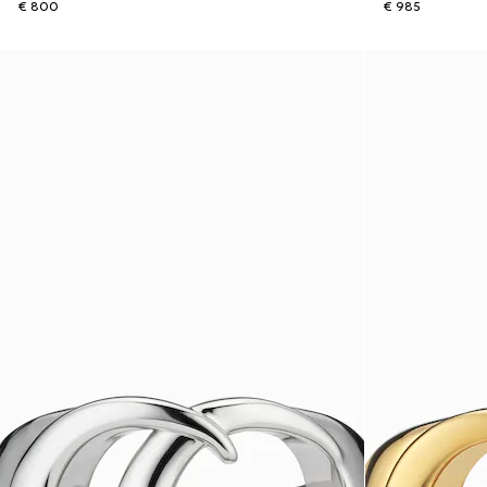
€ 800
€ 985