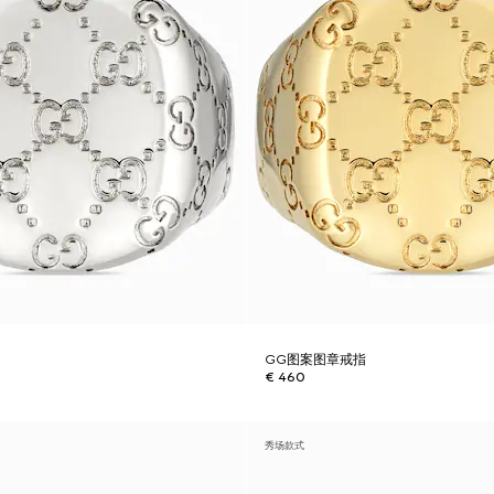
GG图案图章戒指
€ 460
秀场款式