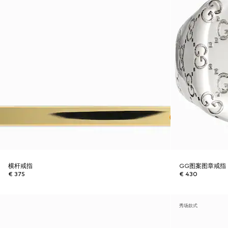
横杆戒指
GG图案图章戒指
€ 375
€ 430
秀场款式