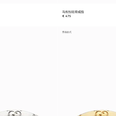
指
马衔扣珐琅戒指
€ 475
秀场款式