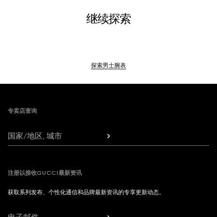
继续探索
探索男士腕表
Footer
专卖店查询
国家/地区, 城市
注册以接收GUCCI最新资讯
获取系列发布、个性化通信和品牌最新资讯的专享更新动态。