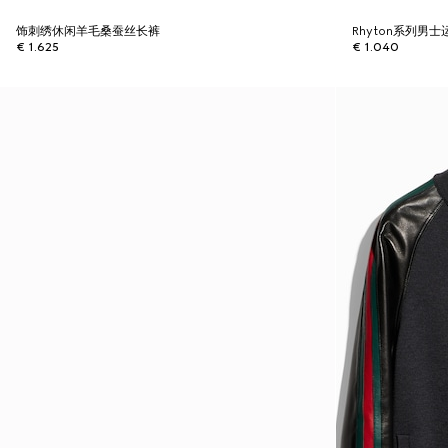
饰刺绣休闲羊毛桑蚕丝长裤
Rhyton系列男
€ 1.625
€ 1.040