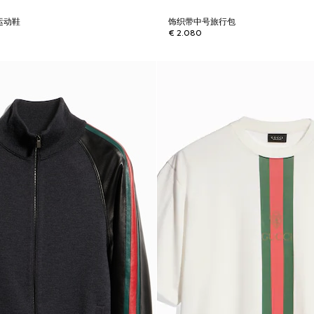
士运动鞋
饰织带中号旅行包
€ 2.080