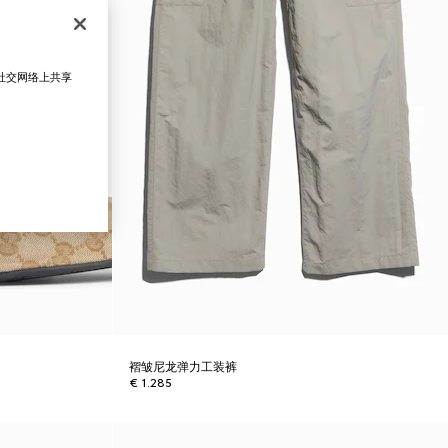
在社交网络上共享
褶皱尼龙弹力工装裤
€ 1.285