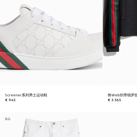
Screener系列男士运动鞋
饰Web织带细罗
€ 945
€ 3.365
新品