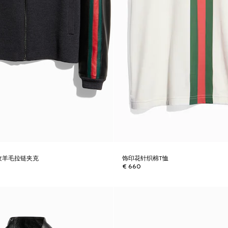
纹羊毛拉链夹克
饰印花针织棉T恤
€ 660