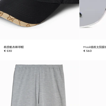
棉质帆布棒球帽
Mask镜框太阳眼
€ 530
€ 560