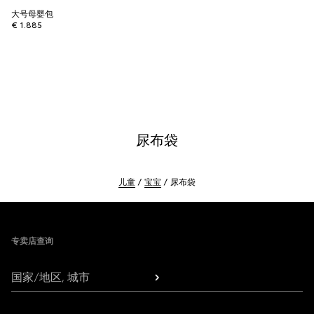
大号母婴包
€ 1.885
尿布袋
儿童
宝宝
尿布袋
Footer
专卖店查询
国家/地区, 城市