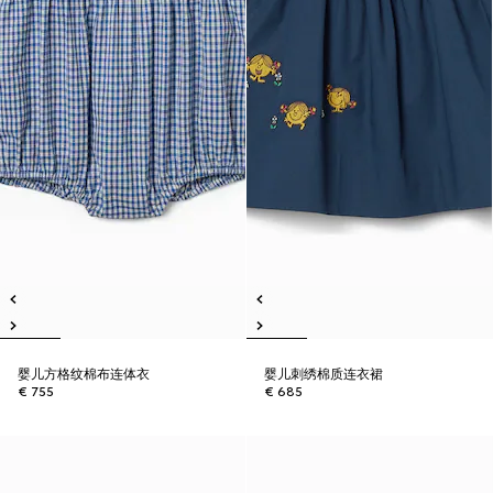
婴儿方格纹棉布连体衣
婴儿刺绣棉质连衣裙
€ 755
€ 685