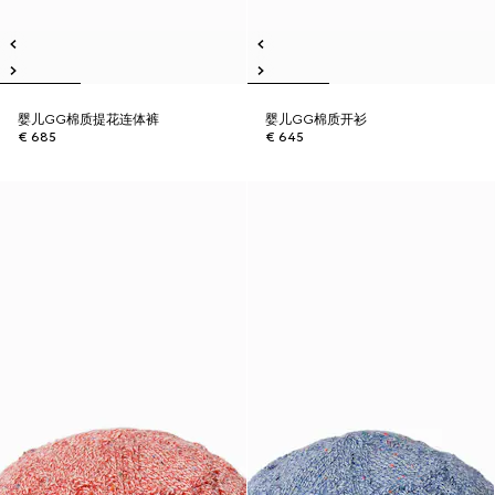
婴儿GG棉质提花连体裤
婴儿GG棉质开衫
€ 685
€ 645