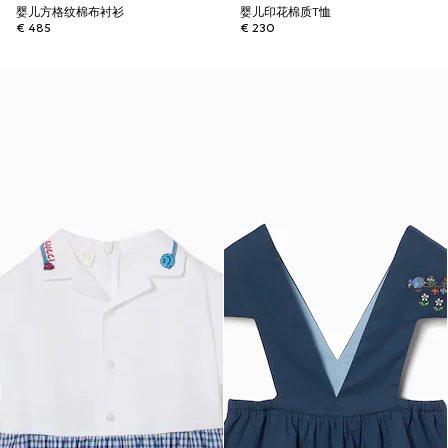
婴儿方格纹棉布衬衫
婴儿印花棉质T恤
€ 485
€ 230