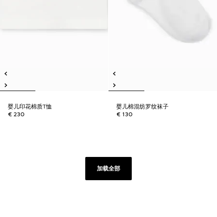
婴儿印花棉质T恤
婴儿棉混纺罗纹袜子
€ 230
€ 130
加载全部