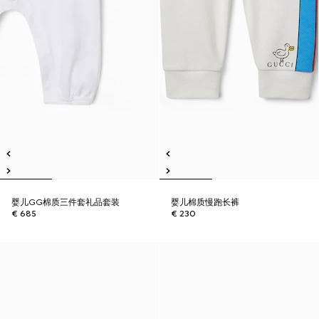
婴儿GG棉质三件套礼品套装
婴儿棉质慢跑长裤
€ 685
€ 230