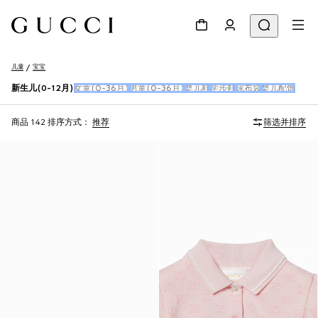
儿童
宝宝
新生儿(0-12月)
女童(0-36月)
男童(0-36月)
婴儿鞋
学步鞋
尿布袋
婴儿配饰
商品 142
排序方式：
推荐
筛选并排序