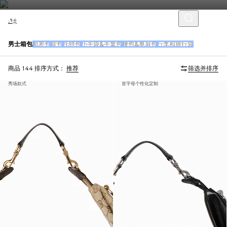
男士
男士箱包
邮差包
背包
托特包
小手袋&手拿包
腰包&单肩包
行李和旅行袋
商品 144
排序方式：
推荐
筛选并排序
秀场款式
首字母个性化定制