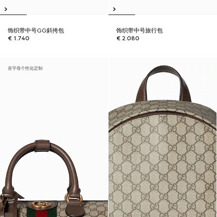
饰织带中号GG斜挎包
饰织带中号旅行包
€ 1.740
€ 2.080
首字母个性化定制