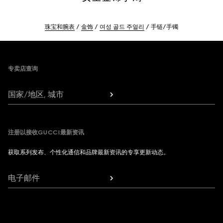
珠宝和腕表
金饰
여성 골드 주얼리
手链/手镯
Footer
专卖店查询
国家/地区, 城市
注册以接收GUCCI最新资讯
获取系列发布、个性化通信和品牌最新资讯的专享更新动态。
电子邮件