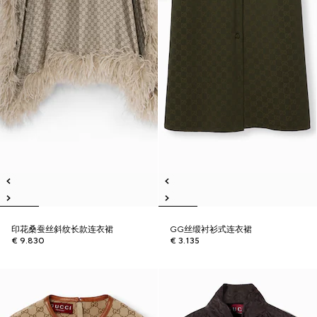
印花桑蚕丝斜纹长款连衣裙
GG丝缎衬衫式连衣裙
€ 9.830
€ 3.135