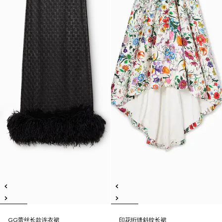
GG蕾丝长款连衣裙
印花绗缝斜纹长裙