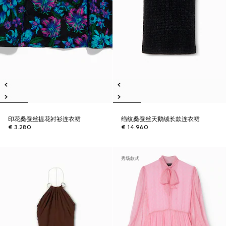
印花桑蚕丝提花衬衫连衣裙
绉纹桑蚕丝天鹅绒长款连衣裙
€ 3.280
€ 14.960
秀场款式