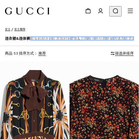
女士
女士服饰
连衣裙&连体裤
套头衫和开衫
上衣和衬衫
T恤&卫衣
裤子
牛仔布
半裙
连体衣
大衣&夹
商品 53
排序方式：
推荐
筛选并排序