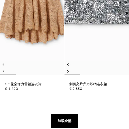
GG花朵弹力蕾丝连衣裙
刺绣亮片弹力织物连衣裙
€ 4.420
€ 2.850
加载全部