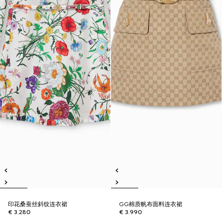
印花桑蚕丝斜纹连衣裙
GG棉质帆布面料连衣裙
€ 3.280
€ 3.990