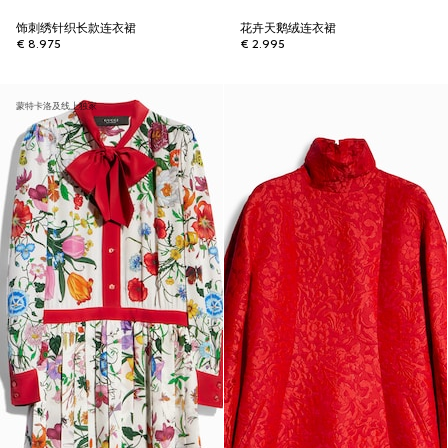
饰刺绣针织长款连衣裙
花卉天鹅绒连衣裙
€ 8.975
€ 2.995
蒙特卡洛及线上独家