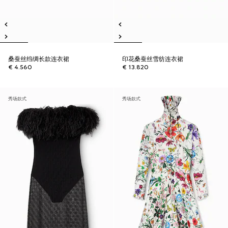
桑蚕丝绉绸长款连衣裙
印花桑蚕丝雪纺连衣裙
€ 4.560
€ 13.820
秀场款式
秀场款式