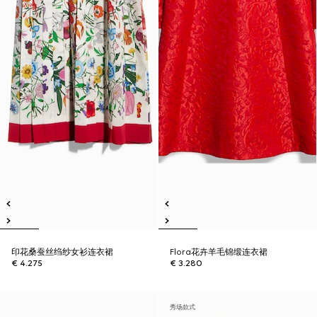
印花桑蚕丝绉纱女衫连衣裙
Flora花卉羊毛锦缎连衣裙
€ 4.275
€ 3.280
秀场款式