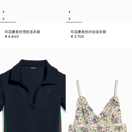
印花桑蚕丝雪纺连衣裙
印花桑蚕丝衬衫连衣裙
€ 6.840
€ 3.705