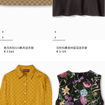
饰马衔扣GG帆布连衣裙
马衔扣桑蚕丝提花连衣裙
€ 3.565
€ 3.135