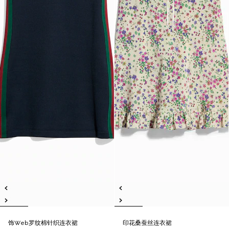
饰Web罗纹棉针织连衣裙
印花桑蚕丝连衣裙