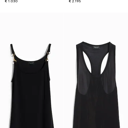
€ 1.030
€ 2.195