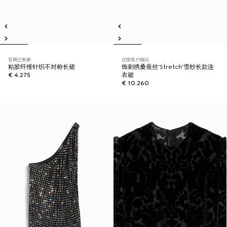
官网已售罄
仅限客户顾问
粘胶纤维针织不对称长裙
饰刺绣桑蚕丝'Stretch'雪纱长款连
€ 4.275
衣裙
€ 10.260