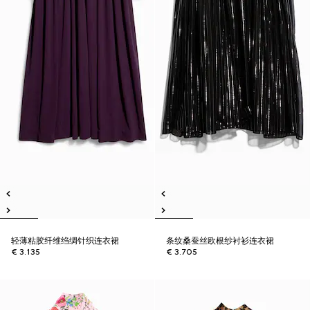
轻薄粘胶纤维绉绸针织连衣裙
条纹桑蚕丝欧根纱衬衫连衣裙
€ 3.135
€ 3.705