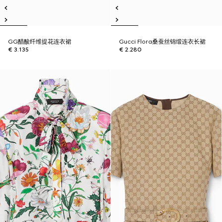
GG醋酸纤维提花连衣裙
Gucci Flora桑蚕丝锦缎连衣长裙
€ 3.135
€ 2.280