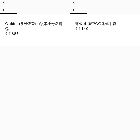
Ophidia系列饰Web织带小号斜挎
饰Web织带GG迷你手袋
包
€ 1.140
€ 1.685