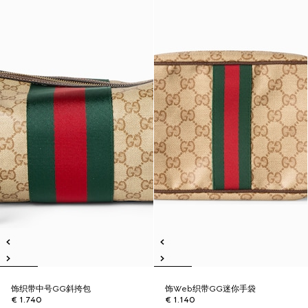
饰织带中号GG斜挎包
饰Web织带GG迷你手袋
€ 1.740
€ 1.140