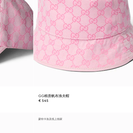
GG棉质帆布渔夫帽
€ 545
蒙特卡洛及线上独家