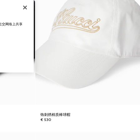
在社交网络上共享
饰刺绣棉质棒球帽
€ 530