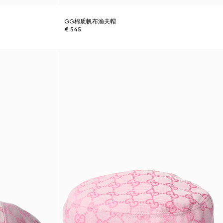
GG棉质帆布渔夫帽
€ 545