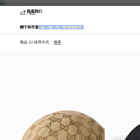
联系我们
女士
配饰
帽子和手套
腰带
围巾
眼镜
短袜和连裤袜
商品 52
排序方式：
推荐