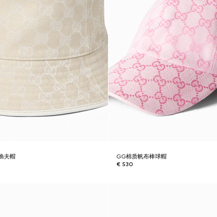
渔夫帽
GG棉质帆布棒球帽
€ 530