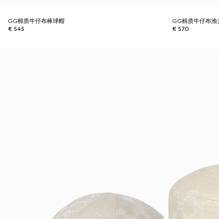
GG棉质牛仔布棒球帽
GG棉质牛仔布渔
€ 545
€ 570