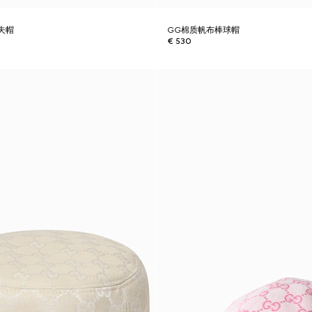
夫帽
GG棉质帆布棒球帽
€ 530