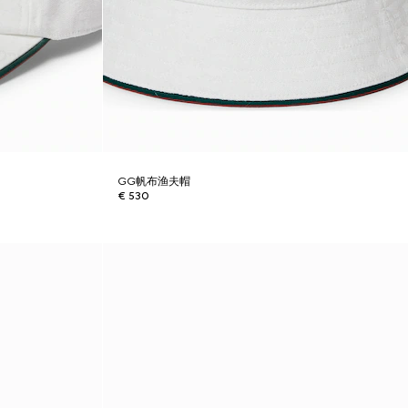
GG帆布渔夫帽
€ 530