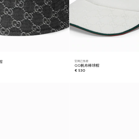
官网已售罄
帽
GG帆布棒球帽
€ 530