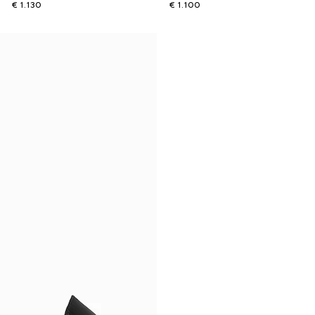
€ 1.130
€ 1.100