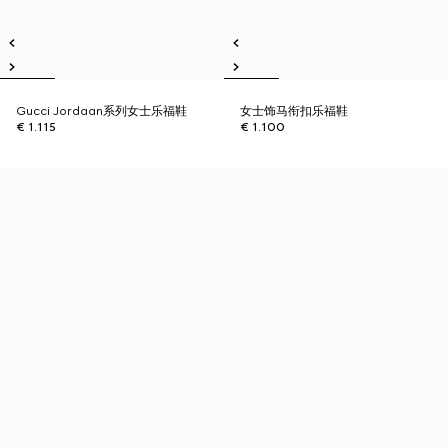
Gucci Jordaan系列女士乐福鞋
女士饰马衔扣乐福鞋
€ 1.115
€ 1.100