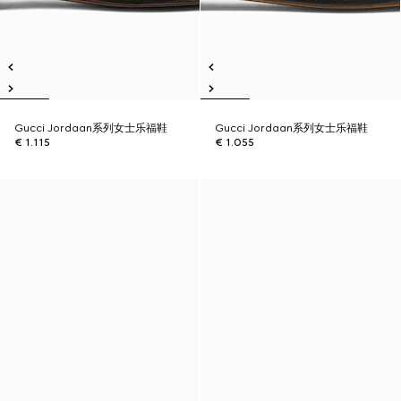
Gucci Jordaan系列女士乐福鞋
Gucci Jordaan系列女士乐福鞋
€ 1.115
€ 1.055