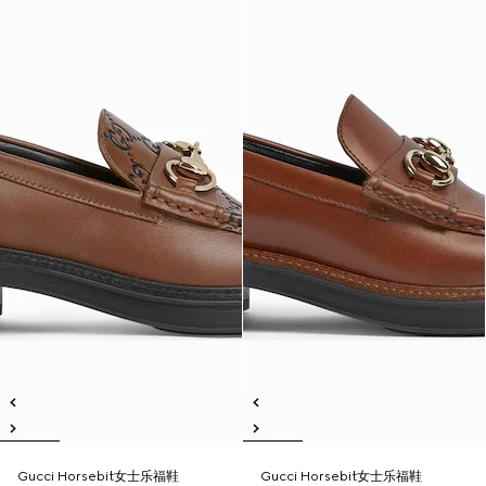
Gucci Horsebit女士乐福鞋
Gucci Horsebit女士乐福鞋