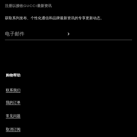
注册以接收GUCCI最新资讯
获取系列发布、个性化通信和品牌最新资讯的专享更新动态。
电子邮件
购物帮助
联系我们
我的订单
常见问题
取消订阅