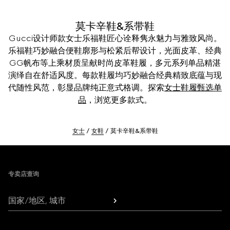
莫卡辛鞋&系带鞋
Gucci设计师款女士乐福鞋匠心诠释隽永魅力与雅致风尚。
乐福鞋巧妙融合便鞋廓形与松紧后帮设计，光面皮革、经典
GG帆布等上乘材质呈献时尚皮革鞋履，多元系列单品精湛
演绎自在舒适风度。每款鞋履均巧妙融合经典精致底蕴与现
代随性风范，彰显品牌纯正意式格调。探索
女士鞋履甄选单
品
，浏览更多款式。
女士
女鞋
莫卡辛鞋&系带鞋
Footer
专卖店查询
国家/地区, 城市