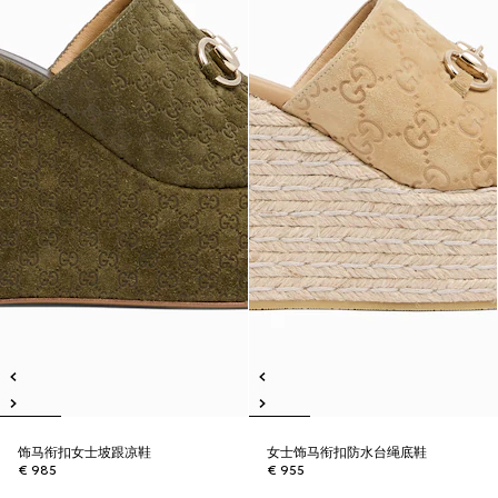
饰马衔扣女士坡跟凉鞋
女士饰马衔扣防水台绳底鞋
€ 985
€ 955