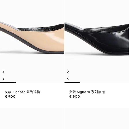
女款 Signora 系列凉拖
女款 Signora 系列凉拖
€ 900
€ 900