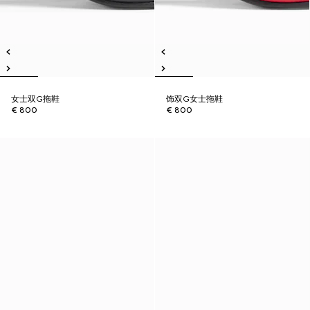
女士双G拖鞋
饰双G女士拖鞋
€ 800
€ 800