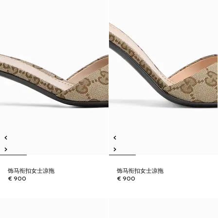
饰马衔扣女士凉拖
饰马衔扣女士凉拖
€ 900
€ 900