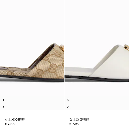
女士双G拖鞋
女士双G拖鞋
€ 685
€ 685