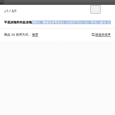
女士
女鞋
平底凉拖和夹趾凉拖
运动鞋
莫卡辛鞋&系带鞋
拖鞋和穆勒鞋
凉鞋
高跟鞋
芭蕾舞鞋
女
商品 58
排序方式：
推荐
筛选并排序