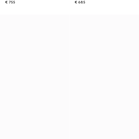
€ 755
€ 685