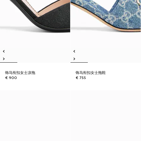
饰马衔扣女士凉拖
饰马衔扣女士拖鞋
€ 900
€ 755