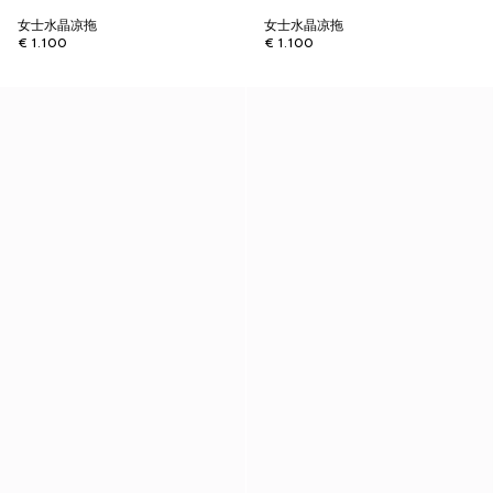
女士水晶凉拖
女士水晶凉拖
€ 1.100
€ 1.100