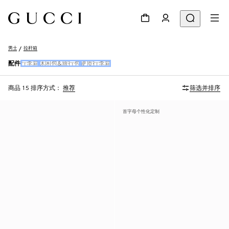
男士
拉杆箱
配件
行李箱
休闲包&旅行包
硬质行李箱
商品 15
排序方式：
推荐
筛选并排序
首字母个性化定制