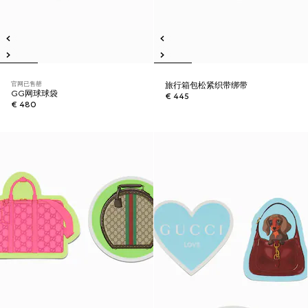
官网已售罄
旅行箱包松紧织带绑带
GG网球球袋
€ 445
€ 480