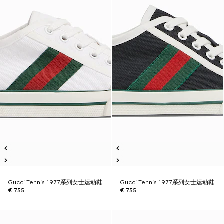
Gucci Tennis 1977系列女士运动鞋
Gucci Tennis 1977系列女士运动鞋
€ 755
€ 755