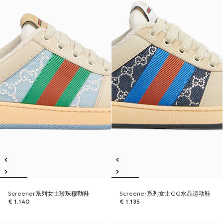
Screener系列女士珍珠穆勒鞋
Screener系列女士GG水晶运动鞋
€ 1.140
€ 1.135