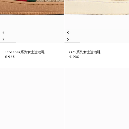
Screener系列女士运动鞋
G75系列女士运动鞋
€ 945
€ 930