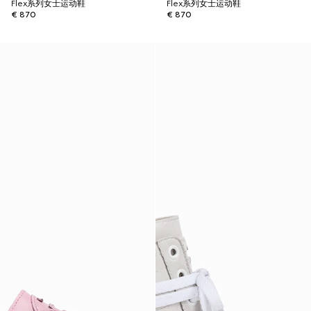
Flex系列女士运动鞋
Flex系列女士运动鞋
€ 870
€ 870