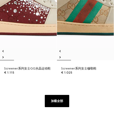
Screener系列女士GG水晶运动鞋
Screener系列女士穆勒鞋
€ 1.115
€ 1.025
加载全部