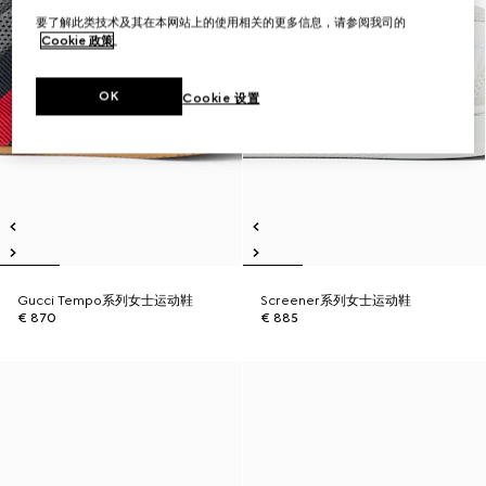
要了解此类技术及其在本网站上的使用相关的更多信息，请参阅我司的
Cookie 政策
。
OK
Cookie 设置
Gucci Tempo系列女士运动鞋
Screener系列女士运动鞋
€ 870
€ 885