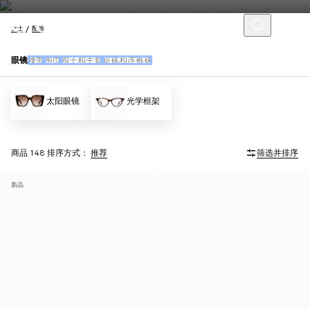
女士
配饰
眼镜
腰带
围巾
帽子和手套
短袜和连裤袜
太阳眼镜
光学框架
商品 148
排序方式：
推荐
筛选并排序
新品