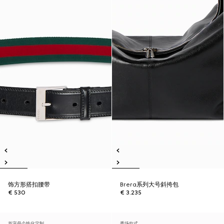
饰方形搭扣腰带
Brera系列大号斜挎包
€ 530
€ 3.235
首字母个性化定制
秀场款式