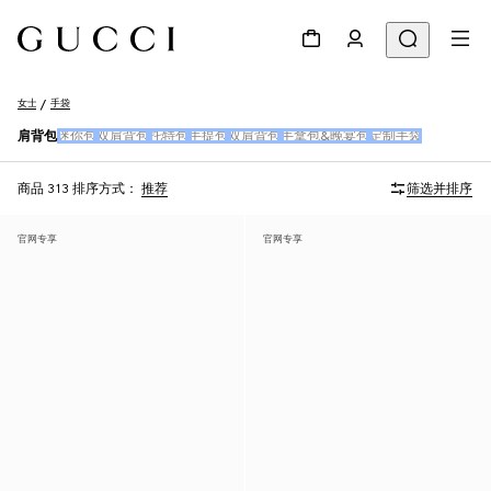
女士
手袋
肩背包
迷你包
双肩背包
托特包
手提包
双肩背包
手拿包&晚宴包
定制手袋
商品 313
排序方式：
推荐
筛选并排序
官网专享
官网专享